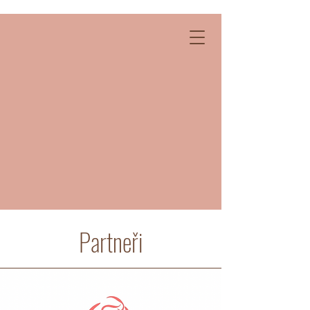
SRDCEM K DĚTEM
Ilona Tykal
Pomohu vám se spánkem
miminek, kojením, nošením a
handlingem
Partneři