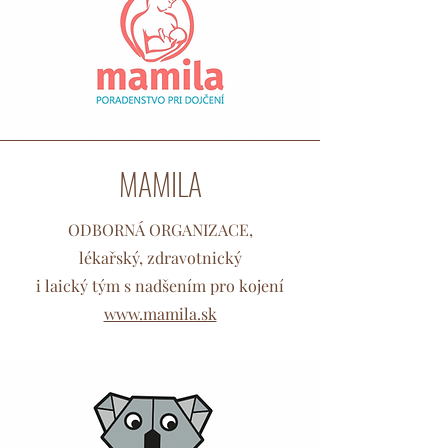
MAMILA
ODBORNÁ ORGANIZACE,
lékařský, zdravotnický
i laický tým s nadšením pro kojení
www.mamila.sk