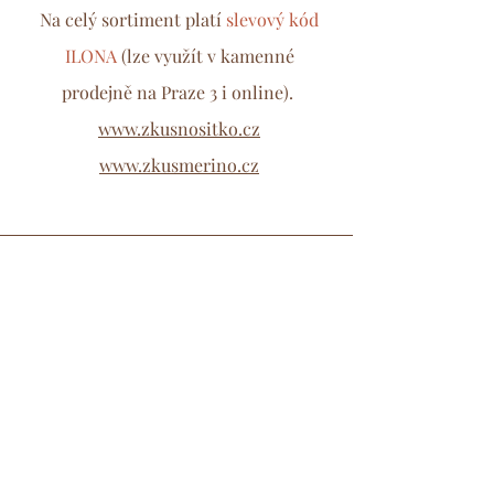
Na celý sortiment platí
slevový kód
ILONA
(lze využít v kamenné
prodejně na Praze 3 i online).
www.zkusnositko.cz
www.zkusmerino.cz